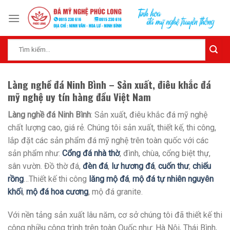
Skip
to
content
Tìm
kiếm:
Làng nghề đá Ninh Bình – Sản xuất, điêu khắc đá
mỹ nghệ uy tín hàng đầu Việt Nam
Làng nghề đá Ninh Bình
: Sản xuất, điêu khắc đá mỹ nghệ
chất lượng cao, giá rẻ. Chúng tôi sản xuất, thiết kế, thi công,
lắp đặt các sản phẩm đá mỹ nghệ trên toàn quốc với các
sản phẩm như:
Cổng đá nhà thờ
, đình, chùa, cổng biệt thự,
sân vườn. Đồ thờ đá,
đèn đá
,
lư hương đá
,
cuốn thư
,
chiếu
rồng
…Thiết kế thi công
lăng mộ đá
,
mộ đá tự nhiên nguyên
khối
,
mộ đá hoa cương
, mộ đá granite.
Với nền tảng sản xuất lâu năm, cơ sở chúng tôi đã thiết kế thi
công nhiều công trình trên toàn Quốc như: Hà Nội, Thái Bình,