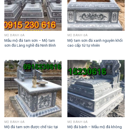
MỘ BÀNH ĐÁ
MỘ BÀNH ĐÁ
Mẫu mộ đá tam sơn – Mộ tam
Mộ tam sơn đá xanh nguyên khối
sơn đá Làng nghề đá Ninh Bình
cao cấp từ tự nhiên
MỘ BÀNH ĐÁ
MỘ BÀNH ĐÁ
Mộ đá tam sơn được chế tác tại
Mộ đá bành – Mẫu mộ đá không