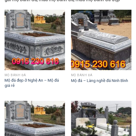
MỘ BÀNH ĐÁ
MỘ BÀNH ĐÁ
Mộ đá đẹp ở Nghệ An – Mộ đá
Mộ đá – Làng nghề đá Ninh Bình
giá rẻ