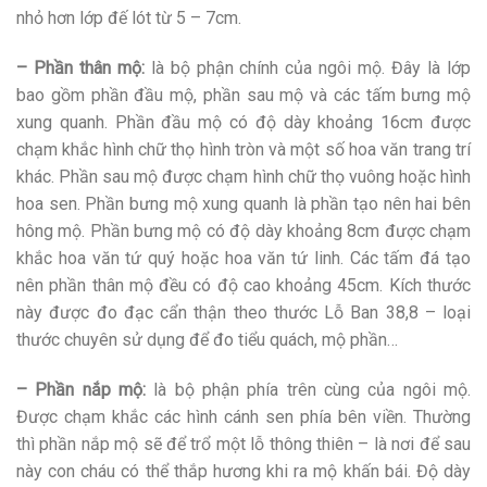
nhỏ hơn lớp đế lót từ 5 – 7cm.
– Phần thân mộ:
là bộ phận chính của ngôi mộ. Đây là lớp
bao gồm phần đầu mộ, phần sau mộ và các tấm bưng mộ
xung quanh. Phần đầu mộ có độ dày khoảng 16cm được
chạm khắc hình chữ thọ hình tròn và một số hoa văn trang trí
khác. Phần sau mộ được chạm hình chữ thọ vuông hoặc hình
hoa sen. Phần bưng mộ xung quanh là phần tạo nên hai bên
hông mộ. Phần bưng mộ có độ dày khoảng 8cm được chạm
khắc hoa văn tứ quý hoặc hoa văn tứ linh. Các tấm đá tạo
nên phần thân mộ đều có độ cao khoảng 45cm. Kích thước
này được đo đạc cẩn thận theo thước Lỗ Ban 38,8 – loại
thước chuyên sử dụng để đo tiểu quách, mộ phần…
– Phần nắp mộ:
là bộ phận phía trên cùng của ngôi mộ.
Được chạm khắc các hình cánh sen phía bên viền. Thường
thì phần nắp mộ sẽ để trổ một lỗ thông thiên – là nơi để sau
này con cháu có thể thắp hương khi ra mộ khấn bái. Độ dày