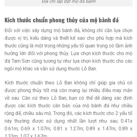
Địa chỉ lắp đặt mộ đá bành
Kích thước chuẩn phong thủy của mộ bành đá
Đối với việc xây dựng mộ bành đá, không chỉ cần lựa chọn
được vị trí, kiểu dáng và thiết kế sao cho phù hợp mà kích
thước cũng là một trong những yếu tố quan trọng có tầm ảnh
hưởng lớn đối với phong thủy. Lựa chọn kích thước cho mộ
đá Tam Sơn cũng tương tự như lựa chọn kích thước cho các
ngôi mộ khác và vẫn sử dụng thước Lỗ Ban.
Kích thước chuẩn theo Lỗ Ban không chỉ giúp gia chủ có
được phong thủy tốt mà còn mang lại nhiều điều may mắn
về sau. Căn cứ theo Lỗ Ban, bạn có thể dễ dàng xác định
được các kích thước căn bản của mộ bành đá như chiều
rộng đế, chiều sâu mộ. Trong đó, các kích thước cho 2 yếu tố
này thường được sử dụng nhất lần lượt như sau: 0.41x
0.61m; 0.69 x 1.07m; 0.81 x 1.27m; 0.89 x 1.47m; 0.89 x
1.33m; 1.07 x 1.67m.