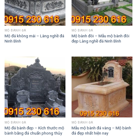
MỘ BÀNH ĐÁ
MỘ BÀNH ĐÁ
Mộ đá không mái – Làng nghề đá
Mộ bành đôi – Mẫu mộ bành đôi
Ninh Bình
đẹp Làng nghề đá Ninh Bình
MỘ BÀNH ĐÁ
MỘ BÀNH ĐÁ
Mộ đá bành đẹp – Kích thước mộ
Mẫu mộ bành đá vàng – Mộ bành
bành bằng đá chuẩn phong thủy
đá đẹp nhất hiện nay