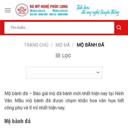
Skip
to
content
Tìm
kiếm:
TRANG CHỦ
/
MỘ ĐÁ
/
MỘ BÀNH ĐÁ
LỌC
Mộ bành đá – Báo giá mộ đá bành mới nhất hiện nay tại Ninh
Vân. Mẫu mộ bành đá được chạm khắc hoa văn họa tiết
công phu và tỉ mỉ nhất hiện nay.
Mộ bành đá