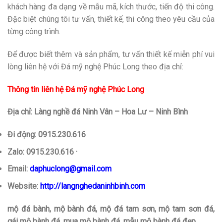
khách hàng đa dạng về mẫu mã, kích thước, tiến độ thi công.
Đặc biệt chúng tôi tư vấn, thiết kế, thi công theo yêu cầu của
từng công trình.
Để được biết thêm và sản phẩm, tư vấn thiết kế miễn phí vui
lòng liên hệ với Đá mỹ nghệ Phúc Long theo địa chỉ:
Thông tin liên hệ Đá mỹ nghệ Phúc Long
Địa chỉ: Làng nghề đá Ninh Vân – Hoa Lư – Ninh Bình
Đi động: 0915.230.616
Zalo: 0915.230.616 ·
Email:
daphuclong@gmail.com
Website:
http://langnghedaninhbinh.com
mộ đá bành, mộ bành đá, mộ đá tam sơn, mộ tam sơn đá,
gái mộ bành đá, mua mộ bành đá, mẫu mộ bành đá đẹp