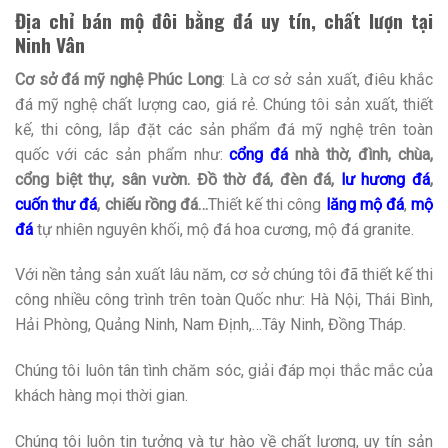
Địa chỉ bán mộ đôi bằng đá uy tín, chất lượn tại
Ninh Vân
Cơ sở đá mỹ nghệ Phúc Long
: Là cơ sở sản xuất, điêu khắc
đá mỹ nghệ chất lượng cao, giá rẻ. Chúng tôi sản xuất, thiết
kế, thi công, lắp đặt các sản phẩm đá mỹ nghệ trên toàn
quốc với các sản phẩm như:
cổng đá
nhà thờ, đình, chùa,
cổng biệt thự, sân vườn. Đồ thờ đá, đèn đá,
lư hương đá
,
cuốn thư đá
, chiếu rồng đá…
Thiết kế thi công
lăng mộ đá
,
mộ
đá
tự nhiên nguyên khối, mộ đá hoa cương, mộ đá granite.
Với nền tảng sản xuất lâu năm, cơ sở chúng tôi đã thiết kế thi
công nhiều công trình trên toàn Quốc như: Hà Nội, Thái Bình,
Hải Phòng, Quảng Ninh, Nam Định,…Tây Ninh, Đồng Tháp.
Chúng tôi luôn tân tình chăm sóc, giải đáp mọi thắc mắc của
khách hàng mọi thời gian.
Chúng tôi luôn tin tưởng và tự hào về chất lượng, uy tín sản