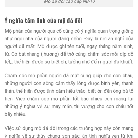
Mộ đá đôi cao cấp NB-10
Ý nghĩa tâm linh của mộ đá đôi
Mộ phần của người quá cố cũng có ý nghĩa quan trọng giống
như ngôi nhà của người đang sống. Đây là nơi an nghỉ của
người đã mất. Mộ được ghi tên tuổi, ngày tháng năm sinh,
tử. Có bát nhang ( hương) để thờ cúng, chăm sóc mỗi dịp dỗ
tết,.. thể hiện được sự biết ơn, tưởng nhớ đến người đã khuất.
Chăm sóc mộ phần người đã mất cũng giúp cho con cháu,
những người còn sống cảm thấy lòng được bình yên, thanh
thản, thể hiện được tình cảm hiếu thảo, biết ớn đến ông bà tổ
tiên. Việc chăm sóc mộ phần tốt bao nhiêu còn mang lại
những ý nghĩa về sự may mắn, tài vượng cho con cháu tốt
bấy nhiêu.
Việc sử dụng mộ đá đôi trong các trường hợp này còn mang
ý nghĩa về sự thủy chung son sắc, ân tình nghĩa vẹn từ khi