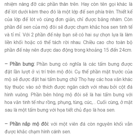
nhiệm nâng đỡ các phần thân trên. Hay còn tên gọi khác là
đế lót dưới kèm theo đó là một lớp đế sen phía trên. Thiết kế
của lớp đế lót vô cùng đơn giản, chỉ được băng nhám. Còn
phần đế sen của mộ đôi sẽ được chạm khắc hoa sen tinh tế
và tỉ mỉ. Với 2 phần đế này bạn sẽ có hai sự chọn lựa là làm
liền khối hoặc có thể tách rời nhau. Chiều cao cho toàn bộ
phần đế này nên được dao động trong khoảng 15 đến 24cm.
– Phần bưng:
Phần bưng có nghĩa là các tấm bưng được
đặt lần lượt ở vị trí trên mộ đôi. Cụ thể phần mặt trước của
mộ sẽ được đặt hai tấm bưng chữ Thọ hay các hoa văn khác
tùy thuộc vào sở thích được ngăn cách với nhau bởi cột đá
hình vuông. Phần bên hông mộ đôi sẽ là hai tấm bưng với
hoa văn tinh tế như rồng, phụng, tùng, cúc,… Cuối cùng, ở mặt
sau là một tấm bưng với họa tiết chủ đạo là hoa sen.
– Phần nắp mộ đôi:
với một viên đá còn nguyên khối vẫn
được khắc chạm hình cánh sen.