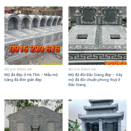
MỘ ĐÔI BẰNG ĐÁ
MỘ ĐÔI BẰNG ĐÁ
Mộ đá đẹp ở Hà Tĩnh – Mẫu mộ
Mộ đá đôi Bắc Giang đẹp – Xây
bằng đá đơn giản đẹp
mộ đá đôi chuẩn phong thuỷ ở
Bắc Giang