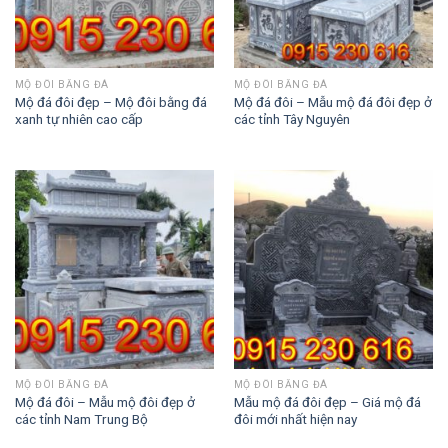
MỘ ĐÔI BẰNG ĐÁ
MỘ ĐÔI BẰNG ĐÁ
Mộ đá đôi đẹp – Mộ đôi bằng đá
Mộ đá đôi – Mẫu mộ đá đôi đẹp ở
xanh tự nhiên cao cấp
các tỉnh Tây Nguyên
MỘ ĐÔI BẰNG ĐÁ
MỘ ĐÔI BẰNG ĐÁ
Mộ đá đôi – Mẫu mộ đôi đẹp ở
Mẫu mộ đá đôi đẹp – Giá mộ đá
các tỉnh Nam Trung Bộ
đôi mới nhất hiện nay