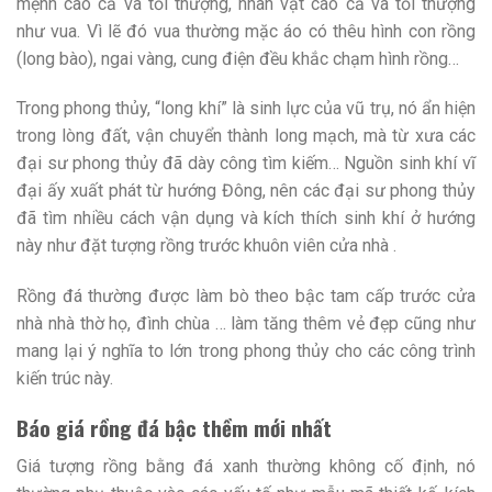
mệnh cao cả và tối thượng, nhân vật cao cả và tối thượng
như vua. Vì lẽ đó vua thường mặc áo có thêu hình con rồng
(long bào), ngai vàng, cung điện đều khắc chạm hình rồng…
Trong phong thủy, “long khí” là sinh lực của vũ trụ, nó ẩn hiện
trong lòng đất, vận chuyển thành long mạch, mà từ xưa các
đại sư phong thủy đã dày công tìm kiếm… Nguồn sinh khí vĩ
đại ấy xuất phát từ hướng Đông, nên các đại sư phong thủy
đã tìm nhiều cách vận dụng và kích thích sinh khí ở hướng
này như đặt tượng rồng trước khuôn viên cửa nhà .
Rồng đá thường được làm bò theo bậc tam cấp trước cửa
nhà nhà thờ họ, đình chùa … làm tăng thêm vẻ đẹp cũng như
mang lại ý nghĩa to lớn trong phong thủy cho các công trình
kiến trúc này.
Báo giá rồng đá bậc thềm mới nhất
Giá tượng rồng bằng đá xanh thường không cố định, nó