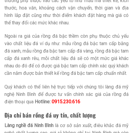
thường phụ thuộc vào các yếu tố như mẫu mã thiết kế, kích
thước, hoa văn, khoảng cách vận chuyển, thời gian và địa
hình lắp đặt cũng như thời điểm khách đặt hàng mà giá có
thể thay đổi các mức khác nhau.
Ngoài ra giá của rồng đá bậc thềm còn phụ thuộc chủ yếu
vào chất liệu đá ví dụ như: mẫu rồng đá bậc tam cấp bằng
đá xanh, mẫu rồng đa bậc tam cấp đá vàng, rồng đá bậc tam
cấp đá xanh rêu, mỗi chất liệu đá sẽ có một mức giá khác
nhau do đó để có được giá bậc tam cấp chính xác quý khách
cần nắm được bản thiết kế rồng đá bậc tam cấp chuẩn nhất.
Quý khách có thể liên hệ trực tiếp với chúng tôi làng đá mỹ
nghệ Ninh Bình để được tư vấn chính xác giá của rồng đá
điện thoại qua
Hotline:
0915.230.616
Địa chỉ bán rồng đá uy tín, chất lượng
Làng nghề đá Ninh Bình
là cơ sở sản xuất, điêu khắc đá mỹ
nghệ chất lượng cao, giá rẻ không chỉ tại Ninh Bình mà còn