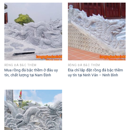
RỒNG ĐÁ BẬC THỀM
RỒNG ĐÁ BẬC THỀM
Mua rồng đá bậc thềm ở đâu uy
Địa chỉ lắp đặt rồng đá bậc thềm
tín, chất lượng tại Nam Định
uy tín tại Ninh Vân – Ninh Bình