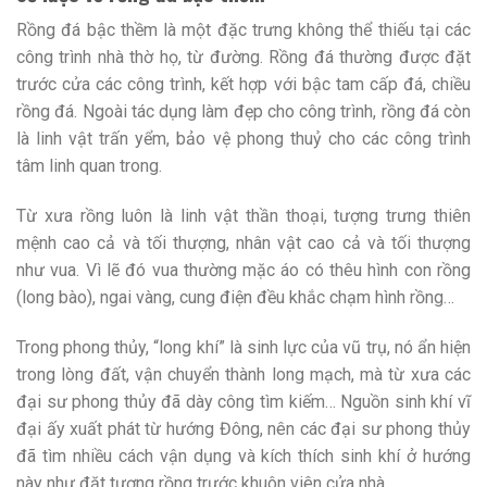
Rồng đá bậc thềm là một đặc trưng không thể thiếu tại các
công trình nhà thờ họ, từ đường. Rồng đá thường được đặt
trước cửa các công trình, kết hợp với bậc tam cấp đá, chiều
rồng đá. Ngoài tác dụng làm đẹp cho công trình, rồng đá còn
là linh vật trấn yểm, bảo vệ phong thuỷ cho các công trình
tâm linh quan trong.
Từ xưa rồng luôn là linh vật thần thoại, tượng trưng thiên
mệnh cao cả và tối thượng, nhân vật cao cả và tối thượng
như vua. Vì lẽ đó vua thường mặc áo có thêu hình con rồng
(long bào), ngai vàng, cung điện đều khắc chạm hình rồng…
Trong phong thủy, “long khí” là sinh lực của vũ trụ, nó ẩn hiện
trong lòng đất, vận chuyển thành long mạch, mà từ xưa các
đại sư phong thủy đã dày công tìm kiếm… Nguồn sinh khí vĩ
đại ấy xuất phát từ hướng Đông, nên các đại sư phong thủy
đã tìm nhiều cách vận dụng và kích thích sinh khí ở hướng
này như đặt tượng rồng trước khuôn viên cửa nhà .