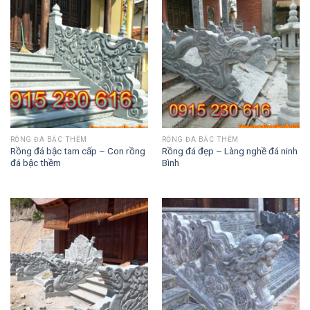
RỒNG ĐÁ BẬC THỀM
RỒNG ĐÁ BẬC THỀM
Rồng đá bậc tam cấp – Con rồng
Rồng đá đẹp – Làng nghề đá ninh
đá bậc thềm
Bình