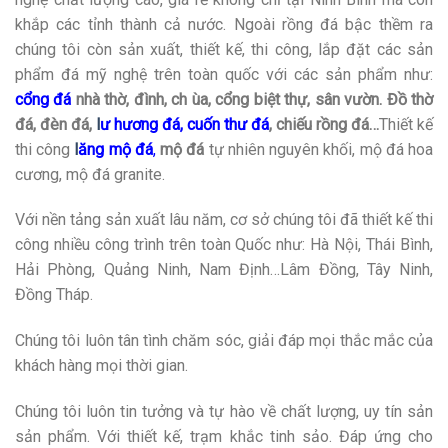
khắp các tỉnh thành cả nước. Ngoài rồng đá bậc thềm ra
chúng tôi còn sản xuất, thiết kế, thi công, lắp đặt các sản
phẩm đá mỹ nghệ trên toàn quốc với các sản phẩm như:
cổng đá
nhà thờ, đình, ch ùa, cổng biệt thự, sân vườn. Đồ thờ
đá, đèn đá,
l
ư hương đá
,
cuốn thư đá
, chiếu rồng đá…
Thiết kế
thi công
l
ăng mộ đá
,
mộ đá
tự nhiên nguyên khối, mộ đá hoa
cương, mộ đá granite.
Với nền tảng sản xuất lâu năm, cơ sở chúng tôi đã thiết kế thi
công nhiều công trình trên toàn Quốc như: Hà Nội, Thái Bình,
Hải Phòng, Quảng Ninh, Nam Định…Lâm Đồng, Tây Ninh,
Đồng Tháp.
Chúng tôi luôn tân tình chăm sóc, giải đáp mọi thắc mắc của
khách hàng mọi thời gian.
Chúng tôi luôn tin tưởng và tự hào về chất lượng, uy tín sản
sản phẩm. Với thiết kế, trạm khắc tinh sảo. Đáp ứng cho