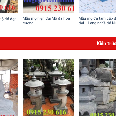
Mẫu mộ hiện đại Mộ đá hoa
Mẫu mộ đá tam cấp đ
mộ đá đẹp
cương
đại – Làng nghề đá Ni
Kiến trú