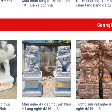
19 – Đá
Mẫu chân tảng đá kê cột đẹp
Đá kê chân cột 19 – 
19 – Đá kê cột nhà
chân tảng bằng đá tự
Con vậ
ng thuỷ –
Mẫu nghê đá đẹp nguyên khối
Tượng linh vật nghê đ
Bình
– Làng nghề đá Ninh Bình
nghề đá Ninh Bình