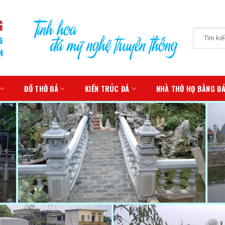
Tìm
kiếm:
ĐỒ THỜ ĐÁ
KIẾN TRÚC ĐÁ
NHÀ THỜ HỌ BẰNG Đ