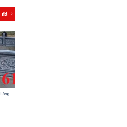
 đá
 Làng