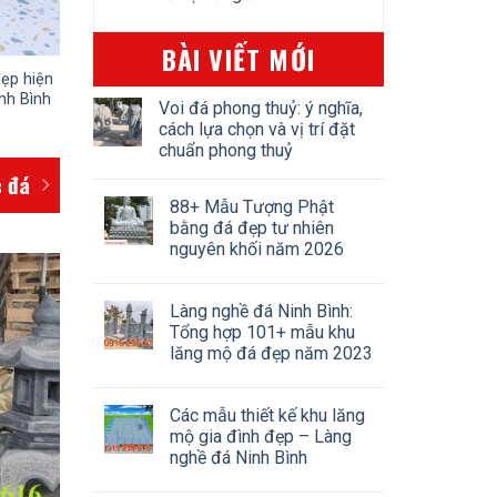
BÀI VIẾT MỚI
ẹp hiện
nh Bình
Voi đá phong thuỷ: ý nghĩa,
cách lựa chọn và vị trí đặt
chuẩn phong thuỷ
c đá
88+ Mẫu Tượng Phật
bằng đá đẹp tư nhiên
nguyên khối năm 2026
Làng nghề đá Ninh Bình:
Tổng hợp 101+ mẫu khu
lăng mộ đá đẹp năm 2023
Các mẫu thiết kế khu lăng
mộ gia đình đẹp – Làng
nghề đá Ninh Bình