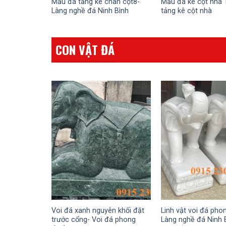
Mẫu đá tảng kê chân cột8-
Mẫu đá kê cột nhà 
Làng nghề đá Ninh Bình
tảng kê cột nhà
CON VẬT ĐÁ
Voi đá xanh nguyên khối đặt
Linh vật voi đá pho
trước cổng- Voi đá phong
Làng nghề đá Ninh 