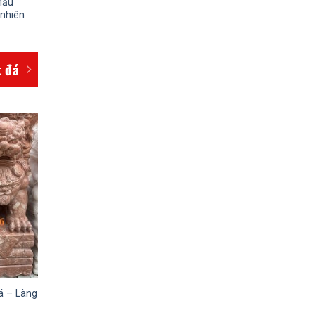
Mẫu
 nhiên
t đá
á – Làng