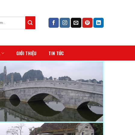
Á
GIỚI THIỆU
TIN TỨC