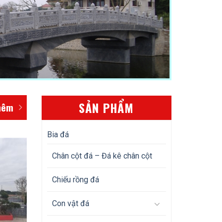
SẢN PHẨM
hêm
Bia đá
Chân cột đá – Đá kê chân cột
Chiếu rồng đá
Con vật đá