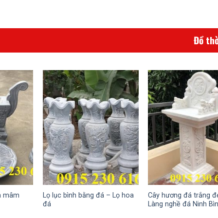
Đồ th
oa mâm
Lọ lục bình bằng đá – Lọ hoa
Cây hương đá trắng đ
đá
Làng nghề đá Ninh Bì