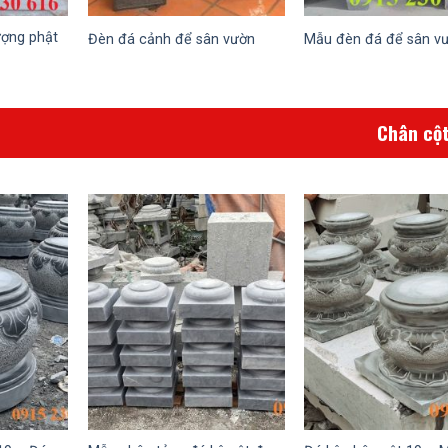
ợng phật
Đèn đá cảnh để sân vườn
Mẫu đèn đá để sân v
Chân cột