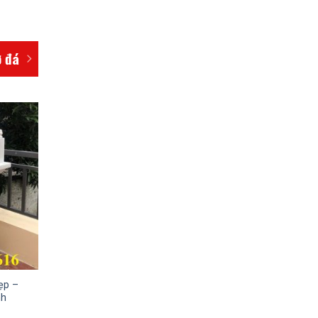
ờ đá
ẹp –
nh