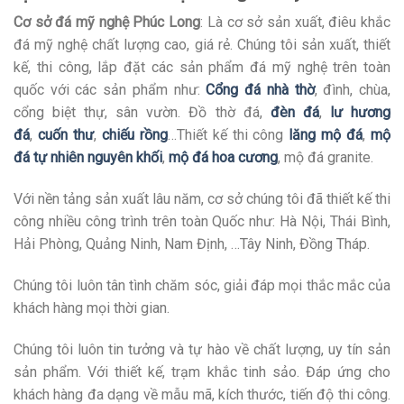
Cơ sở đá mỹ nghệ Phúc Long
: Là cơ sở sản xuất, điêu khắc
đá mỹ nghệ chất lượng cao, giá rẻ. Chúng tôi sản xuất, thiết
kế, thi công, lắp đặt các sản phẩm đá mỹ nghệ trên toàn
quốc với các sản phẩm như:
Cổng đá nhà thờ
, đình, chùa,
cổng biệt thự, sân vườn. Đồ thờ đá,
đèn đá
,
lư hương
đá
,
cuốn thư
,
chiếu rồng
…Thiết kế thi công
lăng mộ đá
,
mộ
đá tự nhiên nguyên khối
,
mộ đá hoa cương
, mộ đá granite.
Với nền tảng sản xuất lâu năm, cơ sở chúng tôi đã thiết kế thi
công nhiều công trình trên toàn Quốc như: Hà Nội, Thái Bình,
Hải Phòng, Quảng Ninh, Nam Định, …Tây Ninh, Đồng Tháp.
Chúng tôi luôn tân tình chăm sóc, giải đáp mọi thắc mắc của
khách hàng mọi thời gian.
Chúng tôi luôn tin tưởng và tự hào về chất lượng, uy tín sản
sản phẩm. Với thiết kế, trạm khắc tinh sảo. Đáp ứng cho
khách hàng đa dạng về mẫu mã, kích thước, tiến độ thi công.