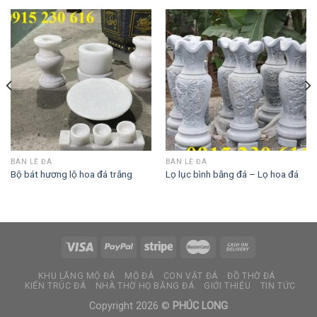
BÀN LỄ ĐÁ
BÀN LỄ ĐÁ
Bộ bát hương lộ hoa đá trắng
Lọ lục bình bằng đá – Lọ hoa đá
KHU LĂNG MỘ ĐÁ
MỘ ĐÁ
CON VẬT ĐÁ
ĐỒ THỜ ĐÁ
KIẾN TRÚC ĐÁ
NHÀ THỜ HỌ BẰNG ĐÁ
GIỚI THIỆU
TIN TỨC
Copyright 2026 ©
PHÚC LONG