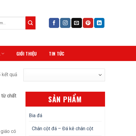
Á
GIỚI THIỆU
TIN TỨC
5 kết quả
 từ chất
SẢN PHẨM
Bia đá
Chân cột đá – Đá kê chân cột
 giáo có