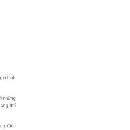
giá hình
ới những
hông thể
ững điều