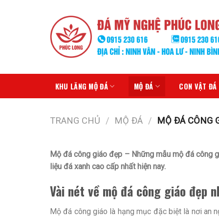
Skip
to
content
KHU LĂNG MỘ ĐÁ
MỘ ĐÁ
CON VẬT ĐÁ
TRANG CHỦ
/
MỘ ĐÁ
/
MỘ ĐÁ CÔNG G
Mộ đá công giáo đẹp – Những mẫu mộ đá công gi
liệu đá xanh cao cấp nhất hiện nay.
Vài nét về mộ đá công giáo đẹp n
Mộ đá công giáo là hạng mục đặc biệt là nơi an 