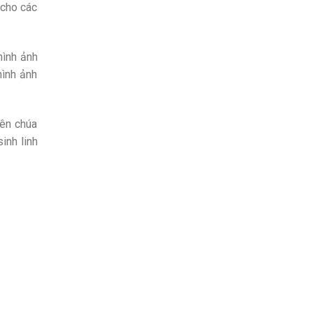
 cho các
hình ảnh
hình ảnh
iên chúa
inh linh