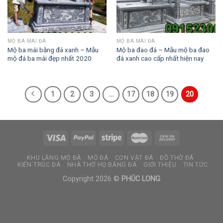
MỘ BA MÁI ĐÁ
MỘ BA MÁI ĐÁ
Mộ ba mái bằng đá xanh – Mẫu
Mộ ba đao đá – Mẫu mộ ba đao
mộ đá ba mái đẹp nhất 2020
đá xanh cao cấp nhất hiện nay
1
2
3
…
17
18
19
20
KHU LĂNG MỘ ĐÁ
MỘ ĐÁ
CON VẬT ĐÁ
ĐỒ THỜ ĐÁ
KIẾN TRÚC ĐÁ
NHÀ THỜ HỌ BẰNG ĐÁ
GIỚI THIỆU
TIN TỨC
Copyright 2026 ©
PHÚC LONG