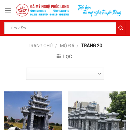
Skip
to
content
Tìm
kiếm:
TRANG CHỦ
/
MỘ ĐÁ
/
TRANG 20
LỌC