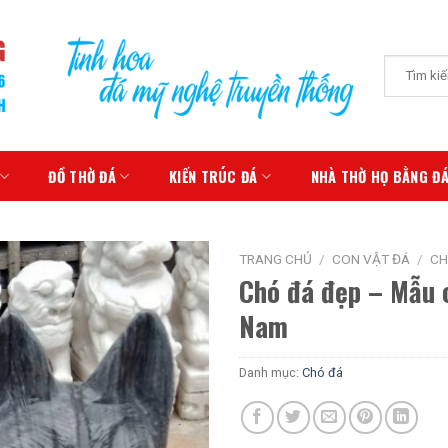
Tìm
kiếm:
ĐỒ THỜ ĐÁ
KIẾN TRÚC ĐÁ
NHÀ THỜ HỌ BẰNG Đ
TRANG CHỦ
/
CON VẬT ĐÁ
/
CH
Chó đá đẹp – Mẫu c
Nam
Danh mục:
Chó đá