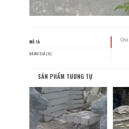
Chó 
MÔ TẢ
ĐÁNH GIÁ (0)
SẢN PHẨM TƯƠNG TỰ