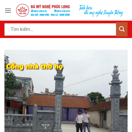
Bỏ
qua
nội
dung
Tìm
kiếm: