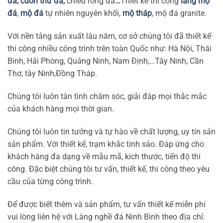
đá
,
cuốn thư đá
,
chiếu rồng đá
…
Thiết kế thi công
lăng mộ
đá
,
mộ đá
tự nhiên nguyên khối,
mộ tháp
, mộ đá granite.
Với nền tảng sản xuất lâu năm, cơ sở chúng tôi đã thiết kế
thi công nhiều công trình trên toàn Quốc như: Hà Nội, Thái
Bình, Hải Phòng, Quảng Ninh, Nam Định,…Tây Ninh, Cần
Thơ, tây Ninh,Đồng Tháp.
Chúng tôi luôn tân tình chăm sóc, giải đáp mọi thắc mắc
của khách hàng mọi thời gian.
Chúng tôi luôn tin tưởng và tự hào về chất lượng, uy tín sản
sản phẩm. Với thiết kế, trạm khắc tinh sảo. Đáp ứng cho
khách hàng đa dạng về mẫu mã, kích thước, tiến độ thi
công. Đặc biệt chúng tôi tư vấn, thiết kế, thi công theo yêu
cầu của từng công trình.
Để được biết thêm và sản phẩm, tư vấn thiết kế miễn phí
vui lòng liên hệ với Làng nghề đá Ninh Bình theo địa chỉ: