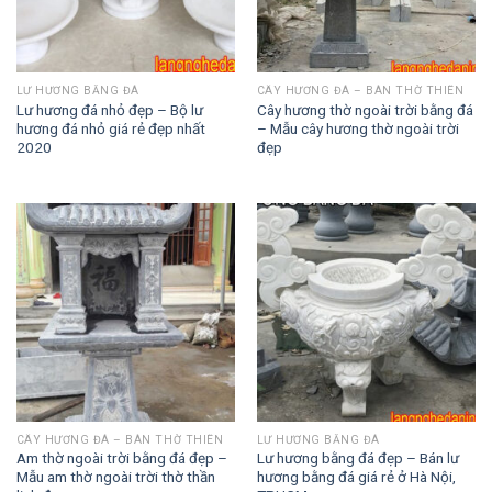
LƯ HƯƠNG BẰNG ĐÁ
CÂY HƯƠNG ĐÁ – BÀN THỜ THIÊN
Lư hương đá nhỏ đẹp – Bộ lư
Cây hương thờ ngoài trời bằng đá
hương đá nhỏ giá rẻ đẹp nhất
– Mẫu cây hương thờ ngoài trời
2020
đẹp
CÂY HƯƠNG ĐÁ – BÀN THỜ THIÊN
LƯ HƯƠNG BẰNG ĐÁ
Am thờ ngoài trời bằng đá đẹp –
Lư hương bằng đá đẹp – Bán lư
Mẫu am thờ ngoài trời thờ thần
hương bằng đá giá rẻ ở Hà Nội,