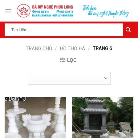
Skip
to
content
Tìm
kiếm:
TRANG CHỦ
/
ĐỒ THỜ ĐÁ
/
TRANG 6
LỌC