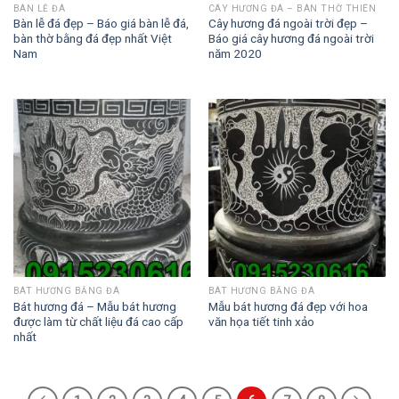
BÀN LỄ ĐÁ
CÂY HƯƠNG ĐÁ – BÀN THỜ THIÊN
Bàn lễ đá đẹp – Báo giá bàn lễ đá,
Cây hương đá ngoài trời đẹp –
bàn thờ bằng đá đẹp nhất Việt
Báo giá cây hương đá ngoài trời
Nam
năm 2020
BÁT HƯƠNG BẰNG ĐÁ
BÁT HƯƠNG BẰNG ĐÁ
Bát hương đá – Mẫu bát hương
Mẫu bát hương đá đẹp với hoa
được làm từ chất liệu đá cao cấp
văn họa tiết tinh xảo
nhất