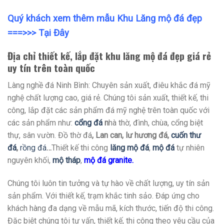
Quý khách xem thêm mẫu Khu Lăng mộ đá đẹp
===>>>
Tại Đây
Địa chỉ thiết kế, lắp đặt khu lăng mộ đá đẹp giá rẻ
uy tín trên toàn quốc
Làng nghề đá Ninh Bình: Chuyên sản xuất, điêu khắc đá mỹ
nghệ chất lượng cao, giá rẻ. Chúng tôi sản xuất, thiết kế, thi
công, lắp đặt các sản phẩm đá mỹ nghệ trên toàn quốc với
các sản phẩm như:
cổng đá
n
hà thờ, đình, chùa, cổng biệt
thự, sân vườn. Đồ thờ đá
, Lan can, lư hương đá,
cuốn thư
đá
,
rồng đá
…
Thiết kế thi công
lăng mộ đá
,
mộ đá
tự nhiên
nguyên khối,
mộ tháp
,
mộ đá granite
.
Chúng tôi luôn tin tưởng và tự hào về chất lượng, uy tín sản
sản phẩm. Với thiết kế, trạm khắc tinh sảo. Đáp ứng cho
khách hàng đa dạng về mẫu mã, kích thước, tiến độ thi công.
Đặc biệt chúng tôi tư vấn, thiết kế, thi công theo yêu cầu của