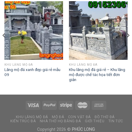
KHU LĂNG MỘ ĐÁ
KHU LĂNG MỘ ĐÁ
Lăng mộ đá xanh đẹp giá rẻ mẫu
Khu lăng mộ đá giá rẻ – Khu lăng
09
mộ được chế tác họa tiết đơn
giản
KHU LĂNG MỘ ĐÁ
MỘ ĐÁ
CON VẬT ĐÁ
ĐỒ THỜ ĐÁ
KIẾN TRÚC ĐÁ
NHÀ THỜ HỌ BẰNG ĐÁ
GIỚI THIỆU
TIN TỨC
Copyright 2026 ©
PHÚC LONG