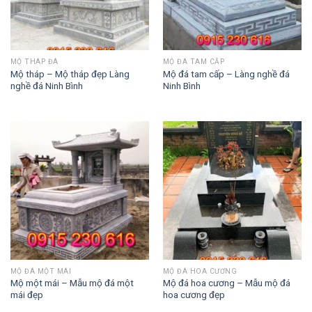
MỘ THÁP ĐÁ
MỘ ĐÁ TAM CẤP
Mộ tháp – Mộ tháp đẹp Làng
Mộ đá tam cấp – Làng nghề đá
nghề đá Ninh Bình
Ninh Bình
MỘ ĐÁ MỘT MÁI
MỘ ĐÁ HOA CƯƠNG
Mộ một mái – Mẫu mộ đá một
Mộ đá hoa cương – Mẫu mộ đá
mái đẹp
hoa cương đẹp