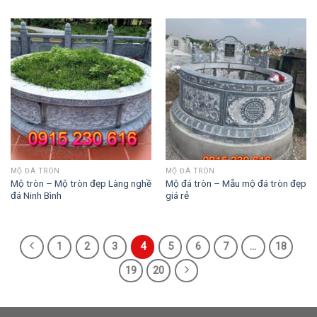
MỘ ĐÁ TRÒN
MỘ ĐÁ TRÒN
Mộ tròn – Mộ tròn đẹp Làng nghề
Mộ đá tròn – Mẫu mộ đá tròn đẹp
đá Ninh Bình
giá rẻ
1
2
3
4
5
6
7
…
18
19
20