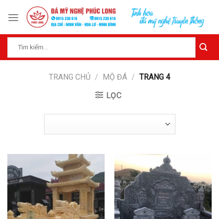
Skip
to
content
Tìm
kiếm:
TRANG CHỦ
/
MỘ ĐÁ
/
TRANG 4
LỌC