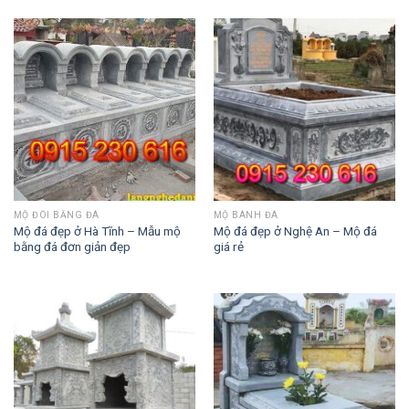
MỘ ĐÔI BẰNG ĐÁ
MỘ BÀNH ĐÁ
Mộ đá đẹp ở Hà Tĩnh – Mẫu mộ
Mộ đá đẹp ở Nghệ An – Mộ đá
bằng đá đơn giản đẹp
giá rẻ