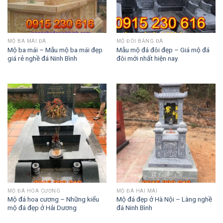
MỘ BA MÁI ĐÁ
MỘ ĐÔI BẰNG ĐÁ
Mộ ba mái – Mẫu mộ ba mái đẹp
Mẫu mộ đá đôi đẹp – Giá mộ đá
giá rẻ nghề đá Ninh Bình
đôi mới nhất hiện nay
MỘ ĐÁ HOA CƯƠNG
MỘ ĐÁ HAI MÁI
Mộ đá hoa cương – Những kiểu
Mộ đá đẹp ở Hà Nội – Làng nghề
mộ đá đẹp ở Hải Dương
đá Ninh Bình