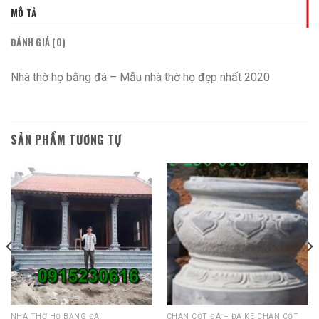
MÔ TẢ
ĐÁNH GIÁ (0)
Nhà thờ họ bằng đá – Mẫu nhà thờ họ đẹp nhất 2020
SẢN PHẨM TƯƠNG TỰ
NHÀ THỜ HỌ BẰNG ĐÁ
CHÂN CỘT ĐÁ – ĐÁ KÊ CHÂN CỘT