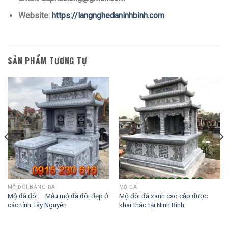
Website:
https://langnghedaninhbinh.com
SẢN PHẨM TƯƠNG TỰ
MỘ ĐÔI BẰNG ĐÁ
MỘ ĐÁ
Mộ đá đôi – Mẫu mộ đá đôi đẹp ở
Mộ đôi đá xanh cao cấp được
các tỉnh Tây Nguyên
khai thác tại Ninh Bình