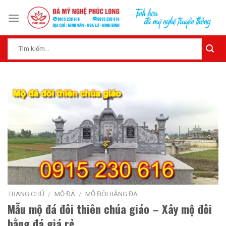
Skip
to
content
Tìm
kiếm:
TRANG CHỦ
/
MỘ ĐÁ
/
MỘ ĐÔI BẰNG ĐÁ
Mẫu mộ đá đôi thiên chúa giáo – Xây mộ đôi
bằng đá giá rẻ