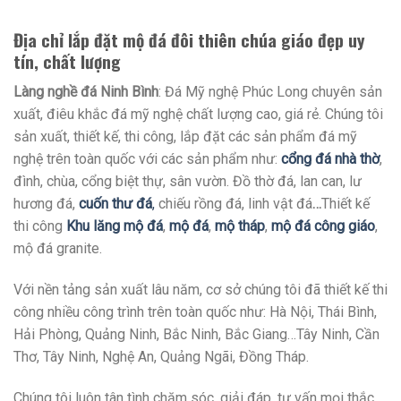
Địa chỉ lắp đặt mộ đá đôi thiên chúa giáo đẹp uy
tín, chất lượng
Làng nghề đá Ninh Bình
: Đá Mỹ nghệ Phúc Long chuyên sản
xuất, điêu khắc đá mỹ nghệ chất lượng cao, giá rẻ. Chúng tôi
sản xuất, thiết kế, thi công, lắp đặt các sản phẩm đá mỹ
nghệ trên toàn quốc với các sản phẩm như:
cổng đá nhà thờ
,
đình, chùa, cổng biệt thự, sân vườn. Đồ thờ đá, lan can, lư
hương đá,
cuốn thư đá
,
chiếu rồng đá, linh vật đá
…
Thiết kế
thi công
Khu lăng mộ đá
,
mộ đá
,
mộ tháp
,
mộ đá công giáo
,
mộ đá granite.
Với nền tảng sản xuất lâu năm, cơ sở chúng tôi đã thiết kế thi
công nhiều công trình trên toàn quốc như: Hà Nội, Thái Bình,
Hải Phòng, Quảng Ninh, Bắc Ninh, Bắc Giang…Tây Ninh, Cần
Thơ, Tây Ninh, Nghệ An, Quảng Ngãi, Đồng Tháp.
Chúng tôi luôn tân tình chăm sóc, giải đáp, tư vấn mọi thắc