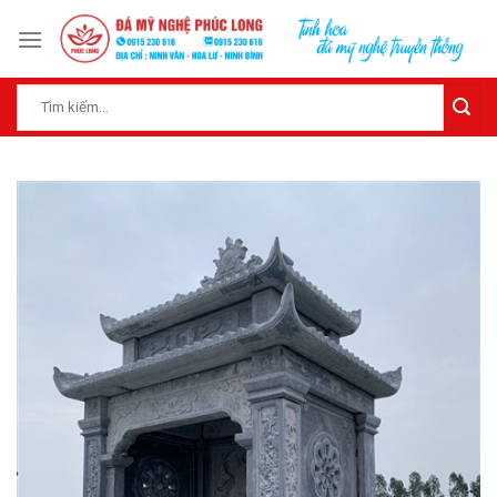
Skip
to
content
Tìm
kiếm: