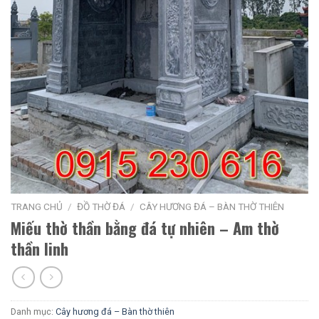
TRANG CHỦ
/
ĐỒ THỜ ĐÁ
/
CÂY HƯƠNG ĐÁ – BÀN THỜ THIÊN
Miếu thờ thần bằng đá tự nhiên – Am thờ
thần linh
Danh mục:
Cây hương đá – Bàn thờ thiên