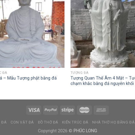
C ĐÁ
TƯỢNG ĐÁ
á – Mẫu Tượng phật bằng đá
Tượng Quan Thế Âm 4 Mặt – Tư
chạm khắc bằng đá nguyên khối
 ĐÁ
CON VẬT ĐÁ
ĐỒ THỜ ĐÁ
KIẾN TRÚC ĐÁ
NHÀ THỜ HỌ BẰNG ĐÁ
Copyright 2026 ©
PHÚC LONG