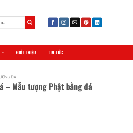
Á
GIỚI THIỆU
TIN TỨC
ƯỢNG ĐÁ
á – Mẫu tượng Phật bằng đá