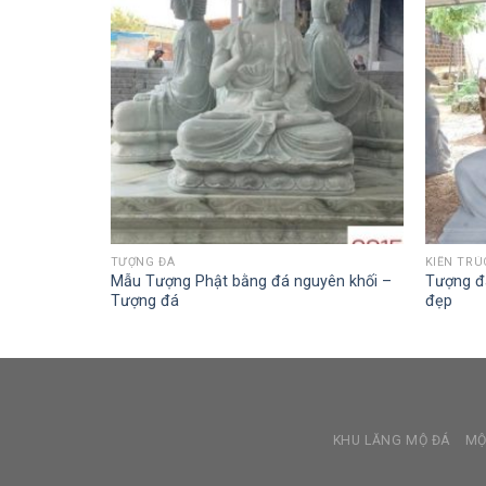
TƯỢNG ĐÁ
KIẾN TRÚ
ượng phật
Mẫu Tượng Phật bằng đá nguyên khối –
Tượng đ
Tượng đá
đẹp
KHU LĂNG MỘ ĐÁ
MỘ