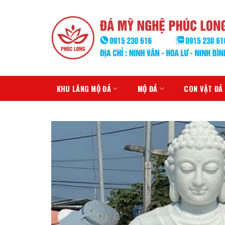
Skip
to
content
KHU LĂNG MỘ ĐÁ
MỘ ĐÁ
CON VẬT ĐÁ