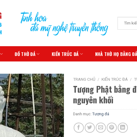
Tìm
kiếm:
ĐỒ THỜ ĐÁ
KIẾN TRÚC ĐÁ
NHÀ THỜ HỌ BẰNG Đ
TRANG CHỦ
/
KIẾN TRÚC ĐÁ
/
T
Tượng Phật bằng đ
nguyên khối
Danh mục:
Tượng đá