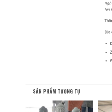
nghệ
lên 
Thôn
Địa 
Đ
Z
W
SẢN PHẨM TƯƠNG TỰ