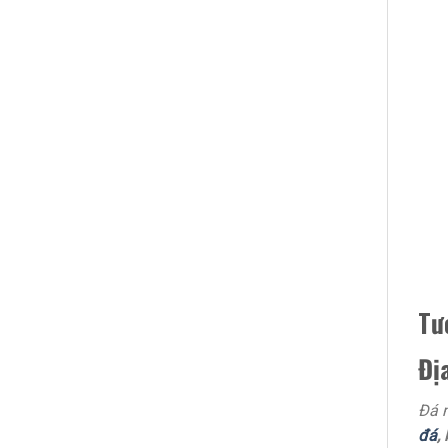
Tư
Đị
Đá m
đá
,