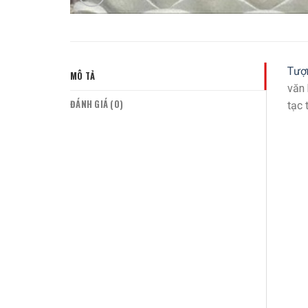
Tượ
MÔ TẢ
văn 
ĐÁNH GIÁ (0)
tạc 