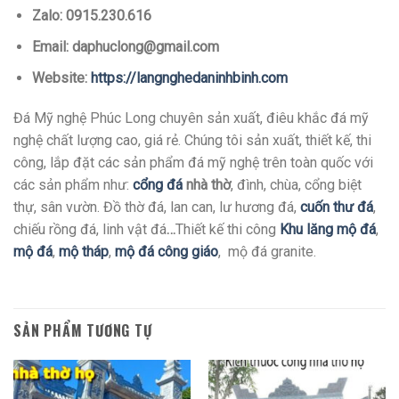
Zalo: 0915.230.616
Email: daphuclong@gmail.com
Website:
https://langnghedaninhbinh.com
Đá Mỹ nghệ Phúc Long chuyên sản xuất, điêu khắc đá mỹ
nghệ chất lượng cao, giá rẻ. Chúng tôi sản xuất, thiết kế, thi
công, lắp đặt các sản phẩm đá mỹ nghệ trên toàn quốc với
các sản phẩm như:
cổng đá
nhà thờ
, đình, chùa, cổng biệt
thự, sân vườn. Đồ thờ đá, lan can, lư hương đá,
cuốn thư đá
,
chiếu rồng đá, linh vật đá
…
Thiết kế thi công
Khu lăng mộ đá
,
mộ đá
,
mộ tháp
,
mộ đá công giáo
, mộ đá granite.
SẢN PHẨM TƯƠNG TỰ