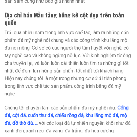
sản sảm cũng như báo giá nhanh nhất.
Địa chỉ bán Mẫu tảng bồng kê cột đẹp trên toàn
quốc
Trải qua nhiều năm trong lĩnh vực chế tác, làm ra những sản
phẩm đá mỹ nghệ nói chung và các công trình khu lăng mộ
đá nói riêng. Cơ sở có các người thợ tâm huyết với nghề, có
tay nghề cao và không ngừng nỗ lực. Với kinh nghiệm từ ông
cha truyền lại, và luôn luôn cải thiện luôn tìm ra những gì tốt
nhất để đem lại những sản phẩm tốt nhất tới khách hàng.
Hiện nay chúng tôi là một trong những cơ sở đi tiên phong
trong lĩnh vực chế tác sản phẩm, công trình bằng đá mỹ
nghệ.
Chúng tối chuyên làm các sản phẩm đá mỹ nghệ như:
Cổng
đá
,
cột đá
,
cuốn thư đá
,
chiếu rồng đá
,
khu lăng mộ đá
,
mộ
đá
,
đồ thờ đá
, ..
. v
ới các loại đá tự nhiên nguyên khối như đá
xanh đen, xanh rêu, đá vàng, đá trắng, đá hoa cương.