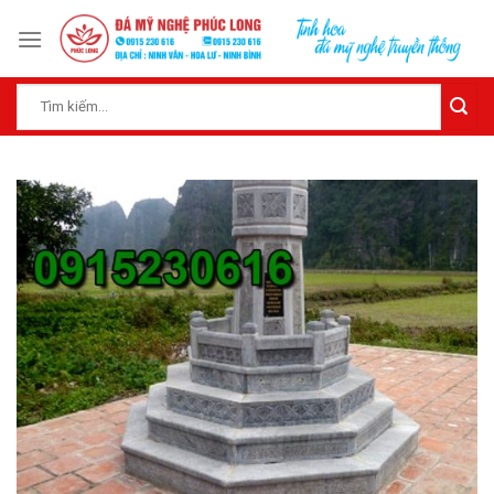
Skip
to
content
Tìm
kiếm: