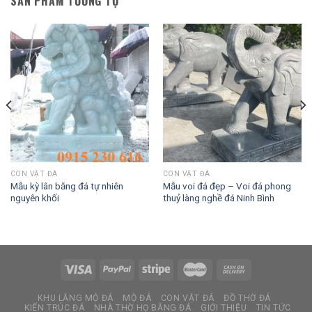
SẢN PHẨM TƯƠNG TỰ
CON VẬT ĐÁ
CON VẬT ĐÁ
Mẫu kỳ lân bằng đá tự nhiên
Mẫu voi đá đẹp – Voi đá phong
nguyên khối
thuỷ làng nghề đá Ninh Bình
KHU LĂNG MỘ ĐÁ
MỘ ĐÁ
CON VẬT ĐÁ
ĐỒ THỜ ĐÁ
KIẾN TRÚC ĐÁ
NHÀ THỜ HỌ BẰNG ĐÁ
GIỚI THIỆU
TIN TỨC