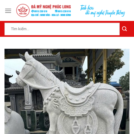
Skip
to
content
Tìm
kiếm: