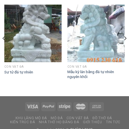
CON VẬT ĐÁ
CON VẬT ĐÁ
Mẫu kỳ lân bằng đá tự nhiên
Sư tử đá tự nhiên
nguyên khối
KHU LĂNG MỘ ĐÁ
MỘ ĐÁ
CON VẬT ĐÁ
ĐỒ THỜ ĐÁ
KIẾN TRÚC ĐÁ
NHÀ THỜ HỌ BẰNG ĐÁ
GIỚI THIỆU
TIN TỨC