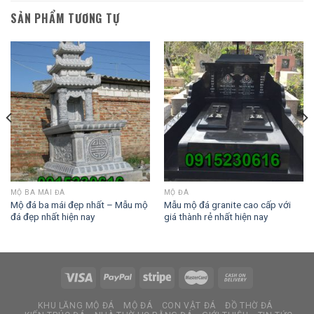
SẢN PHẨM TƯƠNG TỰ
MỘ BA MÁI ĐÁ
MỘ ĐÁ
Mộ đá ba mái đẹp nhất – Mẫu mộ
Mẫu mộ đá granite cao cấp với
đá đẹp nhất hiện nay
giá thành rẻ nhất hiện nay
KHU LĂNG MỘ ĐÁ
MỘ ĐÁ
CON VẬT ĐÁ
ĐỒ THỜ ĐÁ