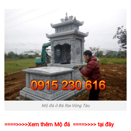
Mộ đá ở Bà Rịa-Vũng Tàu
====>>>>Xem thêm Mộ đá ====>>>>
tại đây