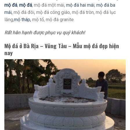
mộ đá
,
mộ đá
, mộ đá một mái,
mộ đá hai mái
,
mộ đá ba
mái,
mộ đá đôi, mộ đá công giáo, mộ đá tròn, mộ đá lục
lăng,
mộ tháp,
mộ tổ, mộ đá granite.
Rất hân hạnh được phục vụ quý khách!
Mộ đá ở Bà Rịa – Vũng Tàu – Mẫu mộ đá đẹp hiện
nay