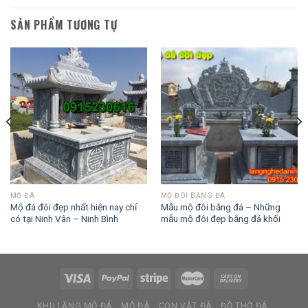
SẢN PHẨM TƯƠNG TỰ
MỘ ĐÁ
MỘ ĐÔI BẰNG ĐÁ
Mộ đá đôi đẹp nhất hiện nay chỉ
Mẫu mộ đôi bằng đá – Những
có tại Ninh Vân – Ninh Bình
mẫu mộ đôi đẹp bằng đá khối
KHU LĂNG MỘ ĐÁ
MỘ ĐÁ
CON VẬT ĐÁ
ĐỒ THỜ ĐÁ